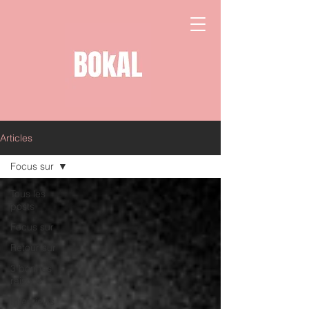
Articles
Focus sur
Tous les
posts
Focus sur
Retour sur
3 bonnes
raisons
Interviews