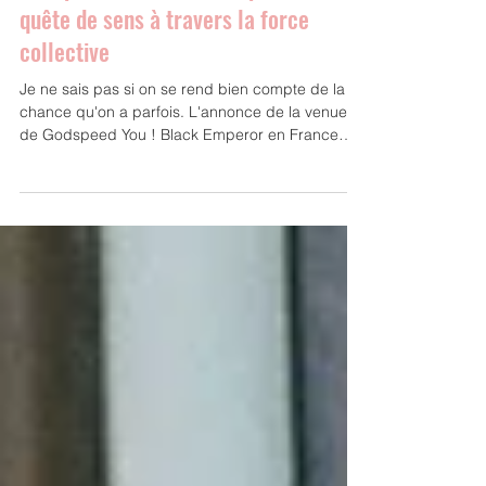
Focus sur
Godspeed You ! Black Emperor : La
quête de sens à travers la force
collective
Je ne sais pas si on se rend bien compte de la
chance qu'on a parfois. L'annonce de la venue
de Godspeed You ! Black Emperor en France
pour une date unique était déjà folle, mais le fait
que tout ça ait eu lieu à Reims relève presque du
miracle. Ainsi, mercredi dernier, les rémois assez
chanceux pour se retrouver entre les murs de la
Cartonnerie ont pu découvrir les légendes du
post-rock en live et (attention, spoiler !) assister à
un concert absolument monumental.