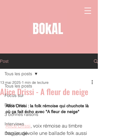
Post
Tous les posts
13 mai 2025
1 min de lecture
Tous les posts
Alice Drissi - A fleur de neige
Focus sur
Retour sur
Alice Drissi : la folk rémoise qui chuchote là 
où ça fait écho avec "A fleur de neige"
3 bonnes raisons
Interviews
Alice Drissi
, voix rémoise au timbre 
fragile, dévoile une ballade folk aussi 
Décryptage