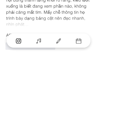
nội dung thành từng khối rõ ràng, kiểu lướt 
xuống là biết đang xem phần nào, không 
phải căng mắt tìm. Mấy chỗ thông tin họ 
trình bày dạng bảng cột nên đọc nhanh, 
nhìn phát…
Afficher plus
J'aime
Répondre
robert50powell.9.5.8.4+abc123
29 juil.
de88.co.com
 mình lướt thử vì thấy bạn bè 
nói nhiều, chứ cũng không kỳ vọng gì to 
tát. Vào cái là thấy giao diện khá thoáng, 
không bị nhồi chữ hay pop-up che hết 
màn hình nên nhìn dễ chịu. Mình để ý nhất 
là thanh điều hướng nằm ngay trên đầu 
trang, bấm cái là ra đúng mục, khỏi phải 
mò. Có thêm ô tìm kiếm đặt cạnh menu 
nên muốn gõ tên trò hay nhà cung cấp là…