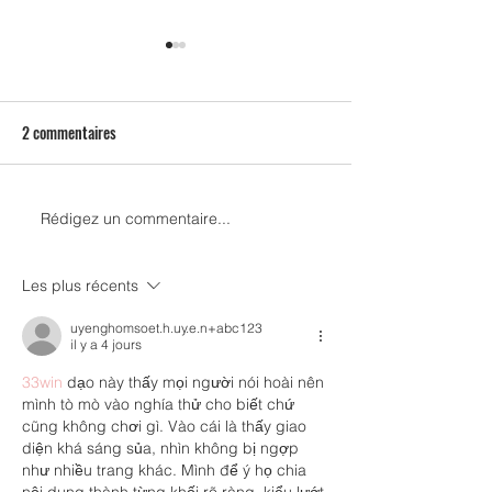
2 commentaires
Sambre - Réalités
Gustine - Sweat Be
Rédigez un commentaire...
Les plus récents
uyenghomsoet.h.uy.e.n+abc123
il y a 4 jours
33win
 dạo này thấy mọi người nói hoài nên 
mình tò mò vào nghía thử cho biết chứ 
cũng không chơi gì. Vào cái là thấy giao 
diện khá sáng sủa, nhìn không bị ngợp 
như nhiều trang khác. Mình để ý họ chia 