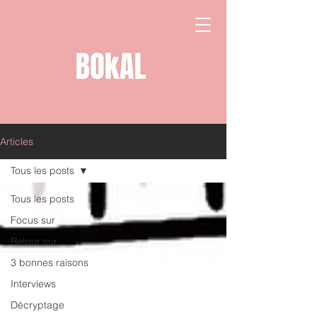
Articles
Tous les posts
Tous les posts
Focus sur
Retour sur
3 bonnes raisons
Interviews
Décryptage