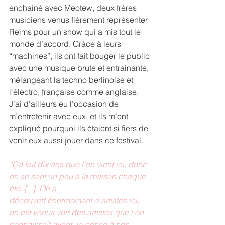
enchaîné avec Meotew, deux frères 
musiciens venus fièrement représenter 
Reims pour un show qui a mis tout le 
monde d’accord. Grâce à leurs 
“machines”, ils ont fait bouger le public 
avec une musique brute et entraînante, 
mélangeant la techno berlinoise et 
l'électro, française comme anglaise. 
J’ai d’ailleurs eu l’occasion de 
m’entretenir avec eux, et ils m’ont 
expliqué pourquoi ils étaient si fiers de 
venir eux aussi jouer dans ce festival.
“Ça fait dix ans que l’on vient ici, donc 
on se sent un peu à la maison chaque 
été. [...]. On a
découvert énormément d’artistes ici, 
on est venus voir des artistes que l’on 
connaissait avant, je pense à nos 