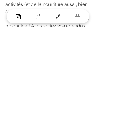
activités (et de la nourriture aussi, bien 
sûr). Une chose est sûre, c’est que le 
rendez-vous est déjà noté pour l’année 
prochaine ! Alors sortez vos agendas, 
parce que l’édition 2026 se déroulera 
du 20 au 23 août.
Continuons à faire vivre nos festivals, 
continuons à faire vivre notre culture.
écoutez l'article
VAN DE WALLE Lisa