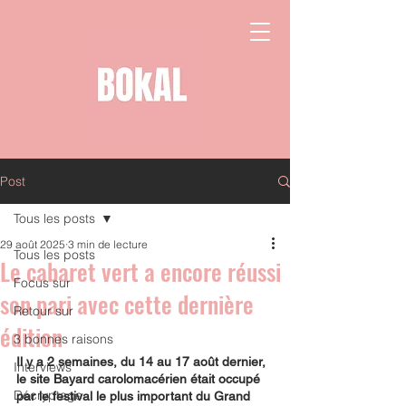
Post
Tous les posts
29 août 2025
3 min de lecture
Tous les posts
Le cabaret vert a encore réussi
Focus sur
son pari avec cette dernière
Retour sur
édition
3 bonnes raisons
Il y a 2 semaines, du 14 au 17 août dernier, 
Interviews
le site Bayard carolomacérien était occupé
Décryptage
par le festival le plus important du Grand 